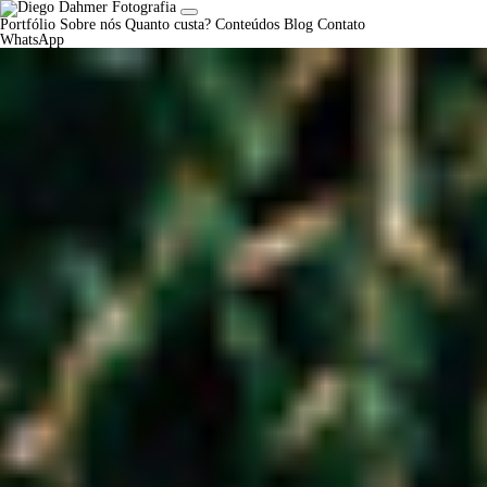
Portfólio
Sobre nós
Quanto custa?
Conteúdos
Blog
Contato
WhatsApp