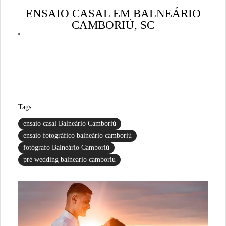
ENSAIO CASAL EM BALNEÁRIO
CAMBORIÚ, SC
Tags
ensaio casal Balneário Camboriú
ensaio fotográfico balneário camboriú
fotógrafo Balneário Camboriú
pré wedding balneario camboriu