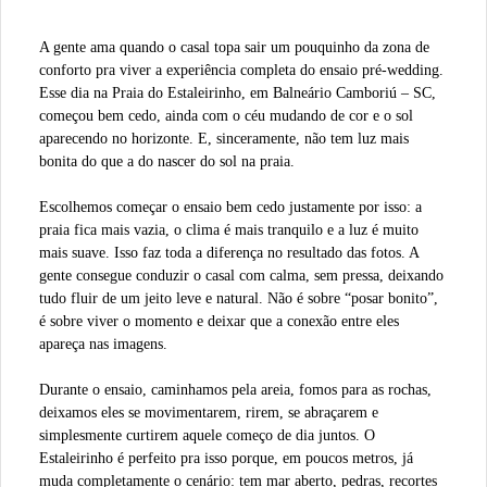
A gente ama quando o casal topa sair um pouquinho da zona de
conforto pra viver a experiência completa do ensaio pré-wedding.
Esse dia na Praia do Estaleirinho, em Balneário Camboriú – SC,
começou bem cedo, ainda com o céu mudando de cor e o sol
aparecendo no horizonte. E, sinceramente, não tem luz mais
bonita do que a do nascer do sol na praia.
Escolhemos começar o ensaio bem cedo justamente por isso: a
praia fica mais vazia, o clima é mais tranquilo e a luz é muito
mais suave. Isso faz toda a diferença no resultado das fotos. A
gente consegue conduzir o casal com calma, sem pressa, deixando
tudo fluir de um jeito leve e natural. Não é sobre “posar bonito”,
é sobre viver o momento e deixar que a conexão entre eles
apareça nas imagens.
Durante o ensaio, caminhamos pela areia, fomos para as rochas,
deixamos eles se movimentarem, rirem, se abraçarem e
simplesmente curtirem aquele começo de dia juntos. O
Estaleirinho é perfeito pra isso porque, em poucos metros, já
muda completamente o cenário: tem mar aberto, pedras, recortes