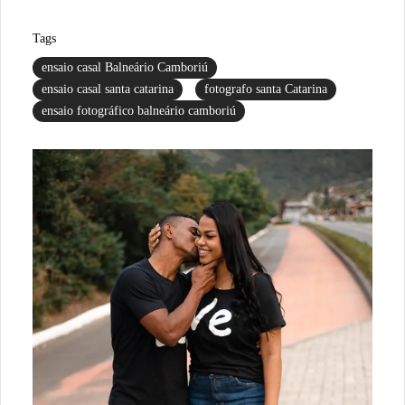
Tags
ensaio casal Balneário Camboriú
ensaio casal santa catarina
fotografo santa Catarina
ensaio fotográfico balneário camboriú